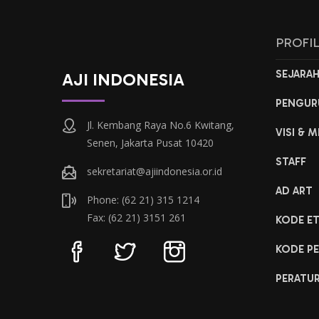
PROFI
SEJARA
AJI INDONESIA
PENGUR
Jl. Kembang Raya No.6 Kwitang,
VISI & M
Senen, Jakarta Pusat 10420
STAFF
sekretariat@ajiindonesia.or.id
AD ART
Phone: (62 21) 315 1214
Fax: (62 21) 3151 261
KODE ET
KODE PE
PERATU