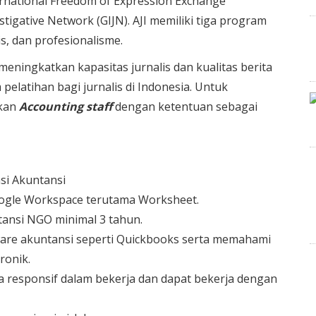
nternational Freedom of Expression Exchange
stigative Network (GIJN). AJI memiliki tiga program
is, dan profesionalisme.
eningkatkan kapasitas jurnalis dan kualitas berita
elatihan bagi jurnalis di Indonesia. Untuk
hkan
Accounting staff
dengan ketentuan sebagai
si Akuntansi
ogle Workspace terutama Worksheet.
tansi NGO minimal 3 tahun.
re akuntansi seperti Quickbooks serta memahami
ronik.
ta responsif dalam bekerja dan dapat bekerja dengan