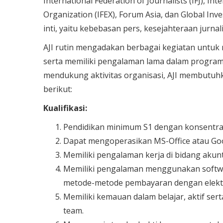
International Federation of Journalists (IFJ), I
Organization (IFEX), Forum Asia, dan Global Inve
inti, yaitu kebebasan pers, kesejahteraan jurnal
AJI rutin mengadakan berbagai kegiatan untuk m
serta memiliki pengalaman lama dalam program p
mendukung aktivitas organisasi, AJI membutu
berikut:
Kualifikasi:
Pendidikan minimum S1 dengan konsentra
Dapat mengoperasikan MS-Office atau Go
Memiliki pengalaman kerja di bidang akun
Memiliki pengalaman menggunakan softwa
metode-metode pembayaran dengan elekt
Memiliki kemauan dalam belajar, aktif ser
team.