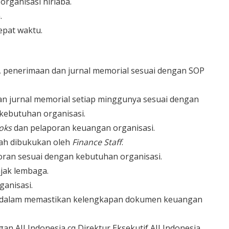
rganisasi nirlaba.
.
epat waktu.
 penerimaan dan jurnal memorial sesuai dengan SOP
an jurnal memorial setiap minggunya sesuai dengan
kebutuhan organisasi.
oks
dan pelaporan keuangan organisasi.
ah dibukukan oleh
Finance Staff
.
ran sesuai dengan kebutuhan organisasi.
jak lembaga.
anisasi.
a dalam memastikan kelengkapan dokumen keuangan
 AJI Indonesia cq Direktur Eksekutif AJI Indonesia